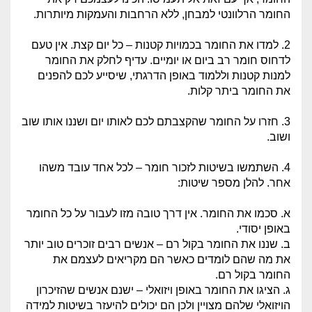
החומר הרלוונטי למבחן, ללא הרחבות והעמקות מיותרות.
2. למדו את החומר בכמויות קטנות – כל יום קצת.
אין טעם
לדחוס חומר רב ביום או יומיים. עדיף לחלק את החומר
למנות קטנות וללמוד באופן הדרגתי, שיסייע לכם להפנים
את החומר ביתר קלות.
3. חזרו על החומר שהקצבתם לכם לאותו יום ושננו אותו שוב
ושוב.
4. השתמשו בשיטות לזכור חומר – לכל אחד עובד משהו
אחר. להלן מספר שיטות:
א. סכמו את החומר. אין דרך טובה מזו לעבור על כל החומר
באופן יסודי.
ב. שננו את החומר בקול רם – אנשים רבים זוכרים טוב יותר
את מה שהם לומדים כאשר הם מקריאים לעצמם את
החומר בקול רם.
ג. הציגו את החומר באופן ויזואלי – ישנם אנשים שהזיכרון
הויזואלי שלהם מצויין ולכן הם יכולים להיעזר בשיטות למידה