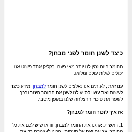
כיצד לשנן חומר לפני מבחן?
החומר היום זמין לנו יותר מאי פעם. בקליק אחד פשוט אנו
יכולים לגלות עולם ומלואו.
עם זאת , לעיתים אנו נאלצים לשנן חומר
למבחן
ומידע כיצד
לעשות זאת עשוי לסייע לנו לשנן את החומר היטב ובכך
לשפר את סיכויי ההצלחה שלנו באופן מיטבי.
אז איך לזכור חומר למבחן?
1. ראשית, ארגנו את החומר למבחן. וודאו שיש לכם את כל
החומר, אך עם זאת אל תעמיסו. הכינו לעצמכם רק את