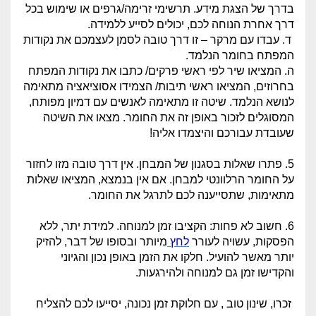
בדרך של הצגת מידע. תרשימי זרימה/גרפים או שימוש בכל
דרך אחרת הנוחה לכם, יכולים לסייע ללמידה.
ד. עבדו עם מרקר – זו דרך טובה לסמן לעצמכם את נקודות
המפתח בחומר הנלמד.
ה. המציאו שיר לפי ראשי פרקים/ כתבו את נקודות המפתח
בחרוזים, המציאו ראשי תיבות/ הצמידו אסוציאציה מתאימה
לנושא הנלמד. שיטה זו מתאימה לאנשים עם דמיון מפותח,
המסוגלים לזכור באופן זה את החומר. מצאו את השיטה
שעובדת עבורכם והיצמדו אליה!
5. פתרו שאלות בסגנון של המבחן.
אין דרך טובה מזו לחזור
על החומר הרלוונטי למבחן. אם אין בנמצא, המציאו שאלות
מתאימות, שתסייענה לכם לתרגל את החומר.
6. חשוב לא פחות: הקציבו זמן למנוחה. למידת יתר, ללא
הפסקות, עשויה לעורר
לחץ
מיותר ובסופו של דבר, להזיק
יותר מאשר להועיל. חלקו את הזמן באופן נכון והגיוני
והקדישו זמן גם למנוחה ולהירגעות.
זכרו, שינון טוב , עם חלוקת זמן נכונה, יסייעו לכם להצליח