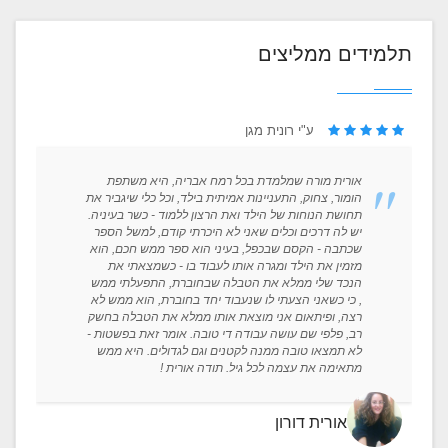
תלמידים ממליצים
ע"י רונית מגן
אורית מורה שמלמדת בכל רמח אבריה, היא משתפת
הומור, צחוק, התעניינות אמיתית בילד, וכל כלי שיגביר את
תחושת הנוחות של הילד ואת הרצון ללמוד - כשר בעיניה.
יש לה דרכים וכלים שאני לא היכרתי קודם, למשל הספר
שכתבה - הקסם שבכפל, בעיני הוא ספר ממש חכם, הוא
מזמין את הילד ומגרה אותו לעבוד בו - כשמצאתי את
הנכד שלי ממלא את הטבלה שבחוברת, התפעלתי ממש
, כי כשאני הצעתי לו שנעבוד יחד בחוברת, הוא ממש לא
רצה, ופיתאום אני מוצאת אותו ממלא את הטבלה בחשק
רב, פלפי שם עושה עבודה די טובה. אומר זאת בפשטות -
לא תמצאו טובה ממנה לקטנים וגם לגדולים. היא ממש
מתאימה את עצמה לכל גיל. תודה אורית !
אורית דורון