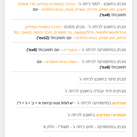
מבחן בחשבון - לסוף כיתה ג' -
כתיבה במספרים ובמילים, סדר פעולות
-
עם
חשבון, חוק הפילוג, סדרות, עשרות, מאות, בעיות מילוליות
תשובות!
(8עמ')
מבחן בחשבון לכיתה ג' - מבחן מסכם -
כתיבה בספרות ובמילים,
אחדות/עשרות/מאות, גדול/קטן/שוה, ציר מספרים, חיבור וחיסור במאונך, כפל
-
עם תשובות!
וחילוק, חוק הפילוג, בעיות מילוליות
(12עמ')
מבחן במתמטיקה לכיתה ג' –
–
עם תשובות!
גימטרייה
(8עמ')
מבחן במתמטיקה לכיתה ג' -
-
עם
אומדן ועיגול מספרים
תשובות!
(8עמ')
מבחן מיפוי בחשבון לכיתה ג'
מבחנים ודפי עבודה בחשבון לכיתה ג'
במתמטיקה לכיתה ג' -
מבדקים
יש לגלול מטה (כיתות א' + ב' + ג' + ד')
בחשבון לכיתה ג'
מבחנים / מבדקים
מבחן במתמטיקה - סיום כיתה ג' - תשס"ז - חלק א'