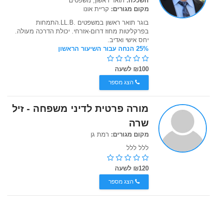
השכלה:
תואר ראשון, משפטים
מקום מגורים:
קריית אונו
בוגר תואר ראשון במשפטים .LL.B.התמחות
בפרקליטות מחוז דרום-אזרחי. יכולת הדרכה מעולה.
יחס אישי ואדיב.
25% הנחה עבור השיעור הראשון
₪100 לשעה
הצג מספר
מורה פרטית לדיני משפחה - זיל
שרה
מקום מגורים:
רמת גן
ללל ללל
₪120 לשעה
הצג מספר