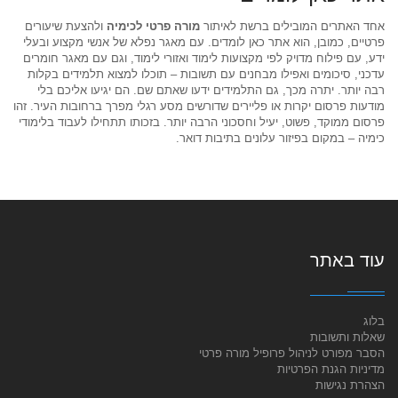
אחד האתרים המובילים ברשת לאיתור
מורה פרטי לכימיה
ולהצעת שיעורים
פרטיים, כמובן, הוא אתר כאן לומדים. עם מאגר נפלא של אנשי מקצוע ובעלי
ידע, עם פילוח מדויק לפי מקצועות לימוד ואזורי לימוד, וגם עם מאגר חומרים
עדכני, סיכומים ואפילו מבחנים עם תשובות – תוכלו למצוא תלמידים בקלות
רבה יותר. יתרה מכך, גם התלמידים ידעו שאתם שם. הם יגיעו אליכם בלי
מודעות פרסום יקרות או פליירים שדורשים מסע רגלי מפרך ברחובות העיר. זהו
פרסום ממוקד, פשוט, יעיל וחסכוני הרבה יותר. בזכותו תתחילו לעבוד בלימודי
כימיה – במקום בפיזור עלונים בתיבות דואר.
עוד באתר
בלוג
שאלות ותשובות
הסבר מפורט לניהול פרופיל מורה פרטי
מדיניות הגנת הפרטיות
הצהרת נגישות