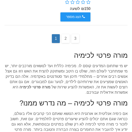
₪150 לשעה
הצג מספר
1
2
3
מורה פרטי לכימיה
יש מי שתחום המדעים קוסם לו. מכימיה כללית ועד לנושאים מורכבים יותר, יש
מי שמתחבר לעולם הזה, שולט בו היטב ומשתוקק להצית את האש הזו גם אצל
אנשים רבים אחרים – מתלמידי תיכון ועד סטודנטים באקדמיה. אלה הם בדיוק
האנשים שמציעים את שירותיהם לילדים, לנוער וגם למבוגרים. אם גם אתם
רוצים לעשות את זה, האפשרות להציע שירות של
מורה פרטי לכימיה
היא
אפשרות אידאלית עבורכם.
מורה פרטי לכימיה – מה נדרש ממנו?
אם כימיה אנליטית או אורגנית היא הנושא שאתם הכי קרובים אליו בעולם,
כנראה שגם אתם יכולים להציע שיעורים פרטיים לתלמידים. עם זאת, חשוב
לזכור כי מורה פרטי לכימיה לא רק שולט בפרטים ובנוסחאות, אלא הוא גם
יודע איך להעביר את החומרים בצורה הברורה והטובה ביותר. מורה פרטי