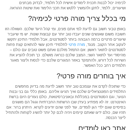
לכימיה יכול לבנות תכנית לימודים אישית לכל תלמיד, לבדוק מבחנים
ושיעורים, ללמד, לתקן ולהמשיך ללטש את תכני הלימוד ואת שיטות ההוראה.
מי בכלל צריך מורה פרטי לכימיה?
באופן טבעי חשוב גם לדעת למי אתם פונים, ומי קהל היעד שלכם. השאלה הזו
חשובה משום שאנשים שונים יעבדו טוב יותר עם קבוצות שונות. יש מי שיעביר
שיעורים פרטיים ברמה הגבוהה ביותר לסטודנטים, אבל תלמידי התיכון יתקשו
לעקוב אחר הקצב. מנגד,
מורה פרטי
לתלמידי תיכון עשוי להתאים קצת פחות
לסטודנטים לתואר ראשון. אם התמזל מזלכם ואתם פשוט טובים עם כולם –
מהיסודי ועד לתואר השני, המצב שלכם כנראה מושלם. כך תוכלו להציע את
השירות לכל דורש, ולהתמקד באזור המגורים שלכם כדי לנסות וליצור מאגר
תלמידים רחב ככל האפשר.
איך בוחרים מורה פרטי?
כדי שתוכלו לקדם את עצמכם טוב יותר חשוב לדעת מה בדיוק מחפשים
התלמידים הפוטנציאליים שלכם ואיך תגיעו אליהם. באופן כללי גם בני ובנות
הנוער, וגם הסטודנטים במכללות ובאוניברסיטאות, כולם נעזרים היום ברשת
האינטרנט. זה לא מפתיע בעידן שבו הרשתות החברתיות וגוגל הם מושגים
בסיסיים שגם ילדי הגן לומדים, עוד לפני שהם יודעים לקרוא. היתרון ברור: אם
תהיו שם, כולם ידעו שאתם קיימים ויהיה לכם קל יותר להשיג לקוחות ולהתחיל
לייצר הכנסה.
אתר כאן לומדים