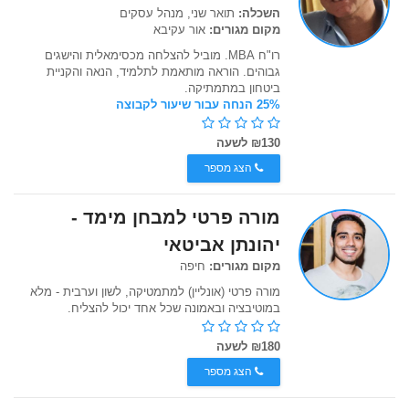
השכלה:
תואר שני, מנהל עסקים
מקום מגורים:
אור עקיבא
רו"ח MBA. מוביל להצלחה מכסימאלית והישגים
גבוהים. הוראה מותאמת לתלמיד, הנאה והקניית
ביטחון במתמתיקה.
25% הנחה עבור שיעור לקבוצה
₪130 לשעה
הצג מספר
מורה פרטי למבחן מימד -
יהונתן אביטאי
מקום מגורים:
חיפה
מורה פרטי (אונליין) למתמטיקה, לשון וערבית - מלא
במוטיבציה ובאמונה שכל אחד יכול להצליח.
₪180 לשעה
הצג מספר