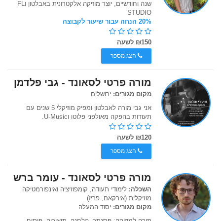
שנה וחודשיים, יוצר מוזיקה אלקטרונית באבלטון וFL
STUDIO
20% הנחה עבור שיעור לקבוצה
₪150 לשעה
הצג מספר
מורה פרטי לסאונד - גבי פלדמן
מקום מגורים:
ירושלים
אני גבי מורה לאבלטון ומפיק מוזיקלי 5 שנים עם
תעודות בהפקה מאולפני פלוטו וU-Music.
₪120 לשעה
הצג מספר
מורה פרטי לסאונד - עומר ברש
השכלה:
לימודי תעודה, קומפוזיציה ואינפורמטיקה
מוזיקלית (אירקאם, פריז)
מקום מגורים:
יסוד המעלה
מורה למוזיקה: פסנתר, הלחנה, תיאוריה, פיתוח