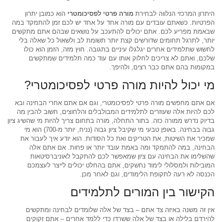
היתרון המרכזי הנלווה לבחירת
מורה פרטי לפסיכומטרי
הוא כמובן יתרון
הפרטיות. כשאתם עובדים עם מורה אחד על אחד יש לכם זמן להתמקד במה
שבאמת מפריע לכם. אתם יכולים להתעכב על נושאים שבהם אתם מתקשים
יותר, לתרגל תחומים שדורשים קצת יותר תשומת לב ולשאול כל שאלה בלי
לחשוש שתלמידים אחרים יגלגלו עיניים בתגובה. חוץ מזה, הזמן הוא כולו
שלכם, ואתם לא צריכים לחלוק אותו עם עוד כמה תלמידים שמתקשים
במקומות בהם אתם כבר רצים, ולהיפך.
מי יכול להיות מורה פרטי לפסיכומטרי?
אם אתם מחפשים מורה פרטי לפסיכומטרי, וגם אם אתם אחרי הבחינה ובא
לכם להיות אלה שעוזרים לתלמידים המבולבלים והלחוצים, חשוב להבין מה
בדיוק נדרש ממורה כזה. בתור התחלה, מורה בתחום צריך להיות מי שהשיג ציון
גבוה בבחינה. באופן טבעי מי שקיבל ציון גבוה (נניח, יותר מ-700) הוא מי
שמכיר את השיטות, את הטריקים ואת כל הסודות. הוא יודע איך לעבור את
הבחינה, במה להתמקד ומה באמת עובד יותר או פחות. אם אתם אלה
שהשלימו את הבחינה עם ציון שמאפשר לכם להתקבל לאוניברסיטאות
המובילות ולמסלולי לימוד נחשקים, אתם בהחלט יכולים לייצר לעצמכם
הכנסה לא רעה לתקופת הלימודים, וגם לאחר מכן.
הקישור בין המורים לתלמידים
אין זה משנה באיזה צד אתם – בצד של אלה שלומדים לבחינה ומתקשים
להירדם בלילה או בצד של אלה ששרדו כדי ללמד אחרים – אתם זקוקים