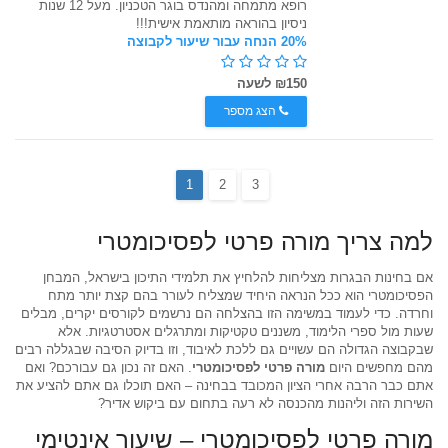
רופא מתמחה ומהנדס בוגר הטכניון. מעל 12 שנות
ניסיון בהוראה מותאמת אישית!!!
20% הנחה עבור שיעור לקבוצה
₪150 לשעה
הצג מספר
1
2
3
למה צריך מורה פרטי לפסיכומטרי
אם בחינות הבגרות מצליחות להלחיץ את תלמידי התיכון בישראל, המבחן
הפסיכומטרי הוא ככל הנראה היחיד שמצליח לעורר בהם קצת יותר מתח
וחרדה. כדי לעמוד במשימה הזו בהצלחה הם נרשמים לקורסים יקרים, מבלים
שעות מול ספרי הלימוד, משננים טקטיקות ומתרגלים אסטרטגיות. אלא
שבקבוצה הגדולה הם עשויים גם ללכת לאיבוד, וזו בדיוק הסיבה שבגללה רבים
מהם מחפשים היום
מורה פרטי לפסיכומטרי
. האם זה נכון גם עבורכם? ואם
אתם כבר הרבה אחרי הציון המכובד בבחינה – האם תוכלו גם אתם להציע את
השירות הזה וליהנות מהכנסה לא רעה בתחום עם ביקוש אדיר?
מורה פרטי לפסיכומטרי – שיעור אינטימי