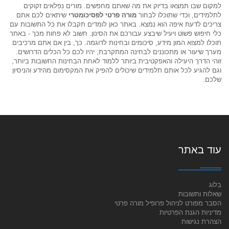
למקום שבו תמצאו בדיוק את מה שאתם מחפשים. מורים נפלאים זקוקים
לתלמידים, וכדי שתוכלו לבחור
מורה פרטי לפסיכומטרי
שיתאים לכם אתם
צריכים לדעת איפה הוא נמצא. באתר כאן לומדים תקבלו את כל התשובות עם
כלי חיפוש פשוט ויעיל שיבצע עבורכם את הסינון. חשוב לא פחות מכך - באתר
תוכלו למצוא המון מידע, סיכומים ובחינות לדוגמה. כך, בין אם אתם מרכיבים
מערך שיעור או מתכוננים לבחינה המתקרבת, יהיו לכם כל הכלים הדרושים.
זוהי הדרך היעילה והאפקטיבית ביותר ללמוד לאחת הבחינות החשובות ביותר,
וגם להגיע לכל אותם תלמידים שיכולים להפיק את המקסימום מהידע והניסיון
שלכם.
עוד באתר
בלוג
שאלות ותשובות
הסבר מפורט לניהול פרופיל מורה פרטי
מדיניות הגנת הפרטיות
הצהרת נגישות