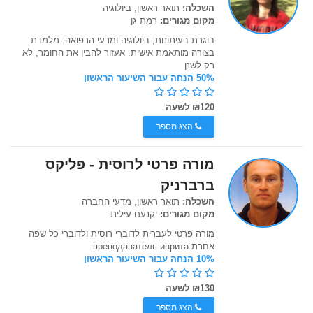
השכלה:
תואר ראשון, ביולוגיה
מקום מגורים:
רמת גן
בוגרת בעיתונות, ביולוגיה ומדעי הרפואה. מלמדת
בצורה מותאמת אישית. אעזור להבין את החומר, לא
רק לשנן
50% הנחה עבור השיעור הראשון
₪120 לשעה
הצג מספר
מורה פרטי לרוסית - פליקס
ברברניק
השכלה:
תואר ראשון, מדעי החברה
מקום מגורים:
יקנעם עילית
מורה פרטי לעברית לדוברי רוסית ולדוברי כל שפה
אחרת преподаватель иврита
10% הנחה עבור השיעור הראשון
₪130 לשעה
הצג מספר