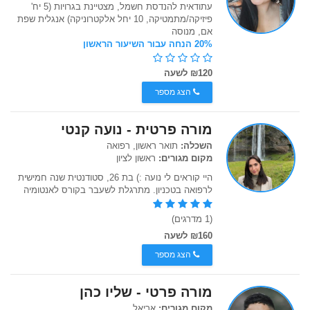
עתודאית להנדסת חשמל, מצטיינת בגרויות (5 יח'
פיזיקה/מתמטיקה, 10 יחל אלקטרוניקה) אנגלית שפת
אם, מנוסה
20% הנחה עבור השיעור הראשון
₪120 לשעה
הצג מספר
מורה פרטית - נועה קנטי
השכלה:
תואר ראשון, רפואה
מקום מגורים:
ראשון לציון
היי קוראים לי נועה :) בת 26, סטודנטית שנה חמישית
לרפואה בטכניון. מתרגלת לשעבר בקורס לאנטומיה
(1 מדרגים)
₪160 לשעה
הצג מספר
מורה פרטי - שליו כהן
מקום מגורים:
אריאל