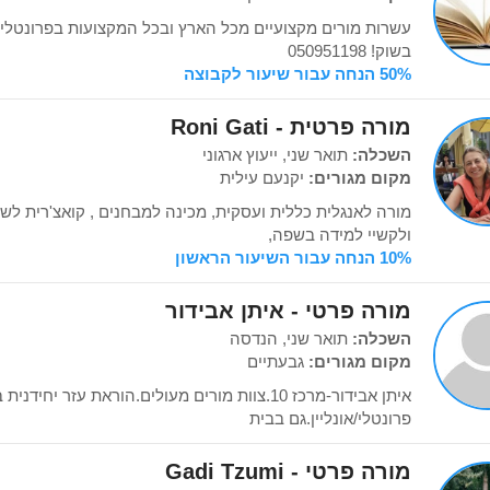
עשרות מורים מקצועיים מכל הארץ ובכל המקצועות בפרונטלי וב
בשוק! 050951198
50% הנחה עבור שיעור לקבוצה
מורה פרטית - Roni Gati
השכלה:
תואר שני, ייעוץ ארגוני
מקום מגורים:
יקנעם עילית
מורה לאנגלית כללית ועסקית, מכינה למבחנים , קואצ'רית לש
ולקשיי למידה בשפה,
10% הנחה עבור השיעור הראשון
מורה פרטי - איתן אבידור
השכלה:
תואר שני, הנדסה
מקום מגורים:
גבעתיים
איתן אבידור-מרכז 10.צוות מורים מעולים.הוראת עזר 
פרונטלי/אונליין.גם בבית
מורה פרטי - Gadi Tzumi