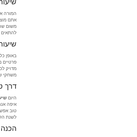
שיעור
המורה או
אתם מוצא
משום שהם
להתאים א
שיעור
באופן כל
פרטיים מ
מדויק לכ
משחקי שפ
דרך ט
היום
שיע
איפה אנח
טוב אפשר
לשנת הלי
הכנה 