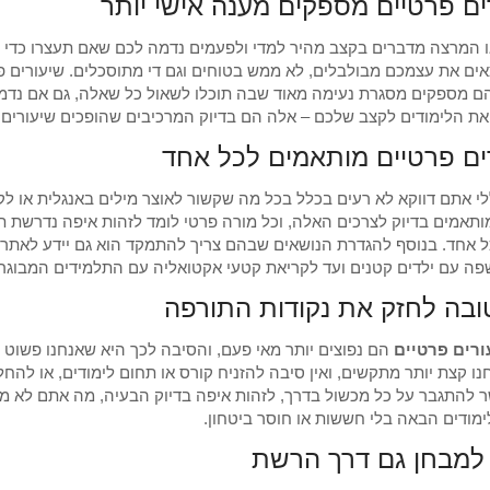
ים פרטיים מספקים מענה אישי יותר
 המרצה מדברים בקצב מהיר למדי ולפעמים נדמה לכם שאם תעצרו כדי לש
ים את עצמכם מבולבלים, לא ממש בטוחים וגם די מתוסכלים. שיעורים 
 מספקים מסגרת נעימה מאוד שבה תוכלו לשאול כל שאלה, גם אם נדמה
ת הלימודים לקצב שלכם – אלה הם בדיוק המרכיבים שהופכים שיעורים פר
ים פרטיים מותאמים לכל אחד
לי אתם דווקא לא רעים בכלל בכל מה שקשור לאוצר מילים באנגלית או לק
ותאמים בדיוק לצרכים האלה, וכל מורה פרטי לומד לזהות איפה נדרשת ת
ל אחד. בנוסף להגדרת הנושאים שבהם צריך להתמקד הוא גם יידע לאתר 
ה עם ילדים קטנים ועד לקריאת קטעי אקטואליה עם התלמידים המבוגרים
ובה לחזק את נקודות התורפה
ורים פרטיים
הם נפוצים יותר מאי פעם, והסיבה לכך היא שאנחנו פשוט רו
נו קצת יותר מתקשים, ואין סיבה להזניח קורס או תחום לימודים, או להחל
 להתגבר על כל מכשול בדרך, לזהות איפה בדיוק הבעיה, מה אתם לא ממש
מודים הבאה בלי חששות או חוסר ביטחון.
למבחן גם דרך הרשת