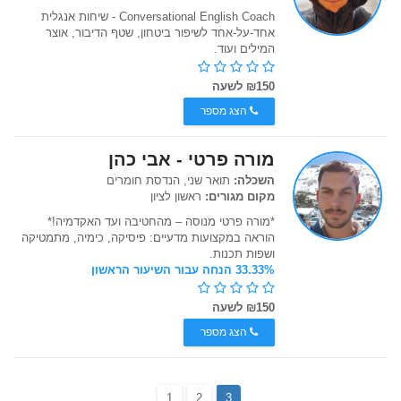
Conversational English Coach - שיחות אנגלית
אחד-על-אחד לשיפור ביטחון, שטף הדיבור, אוצר
המילים ועוד.
₪150 לשעה
הצג מספר
מורה פרטי - אבי כהן
השכלה:
תואר שני, הנדסת חומרים
מקום מגורים:
ראשון לציון
*מורה פרטי מנוסה – מהחטיבה ועד האקדמיה!*
הוראה במקצועות מדעיים: פיסיקה, כימיה, מתמטיקה
ושפות תכנות.
33.33% הנחה עבור השיעור הראשון
₪150 לשעה
הצג מספר
1
2
3