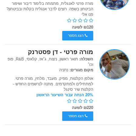
מורה פרטי לאנגלית, מתמחה בלימוד דיבור ושיפור
הביטחון בשפה. רוצים לדבר אנגלית בקלות ובביטחון?
פנו אלי
₪120 לשעה
הצג מספר
מורה פרטי - דן פסטרנק
השכלה:
תואר ראשון, ניצוח, ג׳אז, קלאסי, R&B, פופ
וכו׳
מקום מגורים:
נתניה
אולפן הקלטות, מפיק. מעבד, מלחין, מורה פרטי.
למתחילים ולמתקדמים. מתנה לנרשמים החודש -
הקלטת שיר סינגל
20% הנחה עבור השיעור הראשון
₪220 לשעה
הצג מספר