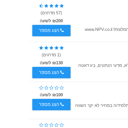
(57 מדרגים)
₪200 לשעה
הצג מספר
(1 מדרגים)
₪130 לשעה
רו"ח , בינתחומי machine learning , אונ ת"א, מדעי הנתונים, ביג דאטה
הצג מספר
₪100 לשעה
הצג מספר
תלמיד/ה במחיר לא יקר השווה