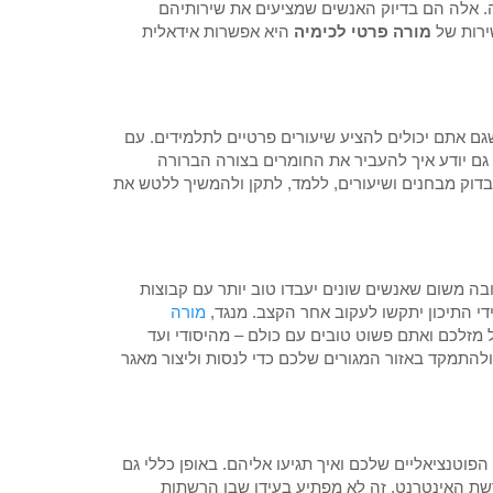
ה. אלה הם בדיוק האנשים שמציעים את שירותיהם
ירות של
מורה פרטי לכימיה
היא אפשרות אידאלית
שגם אתם יכולים להציע שיעורים פרטיים לתלמידים. עם
 גם יודע איך להעביר את החומרים בצורה הברורה
לבדוק מבחנים ושיעורים, ללמד, לתקן ולהמשיך ללטש את
בה משום שאנשים שונים יעבדו טוב יותר עם קבוצות
די התיכון יתקשו לעקוב אחר הקצב. מנגד,
מורה
 מזלכם ואתם פשוט טובים עם כולם – מהיסודי ועד
להתמקד באזור המגורים שלכם כדי לנסות וליצור מאגר
וטנציאליים שלכם ואיך תגיעו אליהם. באופן כללי גם
ברשת האינטרנט. זה לא מפתיע בעידן שבו הרשתות