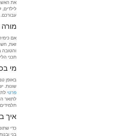
את האש ה
לילדים, 
עבורכם.
מורה 
אם כימיה
זאת, חשו
והטובה ב
תכני הלי
מי בכ
באופן טב
שונות. י
פרטי
לתלמ
לתואר הש
תלמידים 
איך ב
כדי שתוכ
בני ובנו