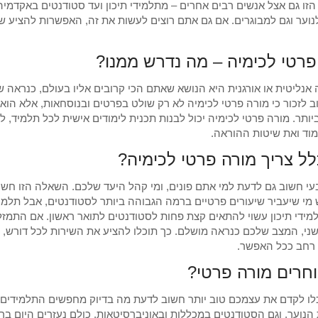
זו גם אצל אנשים רבים אחרים – מתלמידי תיכון ועד סטודנטים באקדמי
לנוער וגם למבוגרים. אם גם אתם רוצים לעשות את זה, האפשרות להציע ש
פרטי לכימיה – מה נדרש ממנו?
 אנליטית או אורגנית היא הנושא שאתם הכי קרובים אליו בעולם, כנראה 
ב לזכור כי מורה פרטי לכימיה לא רק שולט בפרטים ובנוסחאות, אלא הוא
יותר. מורה פרטי לכימיה יכול לבנות תכנית לימודים אישית לכל תלמיד, 
מוד ואת שיטות ההוראה.
לל צריך מורה פרטי לכימיה?
עי חשוב גם לדעת למי אתם פונים, ומי קהל היעד שלכם. השאלה הזו חשו
ש מי שיעביר שיעורים פרטיים ברמה הגבוהה ביותר לסטודנטים, אבל תלמי
ידי תיכון עשוי להתאים קצת פחות לסטודנטים לתואר ראשון. אם התמזל
ני, המצב שלכם כנראה מושלם. כך תוכלו להציע את השירות לכל דורש, ו
רחב ככל האפשר.
וחרים מורה פרטי?
לו לקדם את עצמכם טוב יותר חשוב לדעת מה בדיוק מחפשים התלמידים הפ
ת הנוער, וגם הסטודנטים במכללות ובאוניברסיטאות, כולם נעזרים היום 