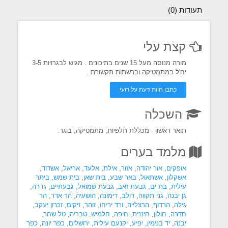
תעודות (0)
קצת עלי
מורה מנוסה מעל 15 שנים בתיכונים . מגיש לבגרויות 3-5
יח'ל במתמטיקה וברשתות תקשורת .
כתבו חוות דעת על רועי
השכלה
תואר ראשון - מכללת תלפיות, מתמטיקה, בוגר.
מלמד בערים
אופקים
,
אור יהודה
,
אזור
,
אילת
,
אלעד
,
אריאל
,
אשדוד
,
אשקלון
,
אשתאול
,
באר שבע
,
בית שאן
,
בית שמש
,
ביתר
עילית
,
בת ים
,
גבעת זאב
,
גבעת שמואל
,
גבעתיים
,
גדרה
,
גן יבנה
,
גני תקווה
,
דולב
,
דימונה
,
הושעיה
,
הר אדר
,
הר
גילה
,
הרדוף
,
הרצלייה
,
ורד יריחו
,
זוהר
,
זיקים
,
זכרון יעקב
,
חדרה
,
חולון
,
חיננית
,
חיפה
,
חלמיש
,
טבריה
,
טל שחר
,
יבנה
,
יד בנימין
,
יפיע
,
יקנעם עילית
,
ירושלים
,
כפר יונה
,
כפר