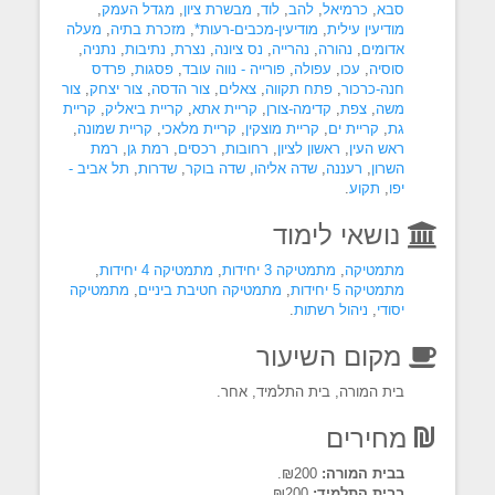
סבא
,
כרמיאל
,
להב
,
לוד
,
מבשרת ציון
,
מגדל העמק
,
מודיעין עילית
,
מודיעין-מכבים-רעות*
,
מזכרת בתיה
,
מעלה
אדומים
,
נהורה
,
נהרייה
,
נס ציונה
,
נצרת
,
נתיבות
,
נתניה
,
סוסיה
,
עכו
,
עפולה
,
פורייה - נווה עובד
,
פסגות
,
פרדס
חנה-כרכור
,
פתח תקווה
,
צאלים
,
צור הדסה
,
צור יצחק
,
צור
משה
,
צפת
,
קדימה-צורן
,
קריית אתא
,
קריית ביאליק
,
קריית
גת
,
קריית ים
,
קריית מוצקין
,
קריית מלאכי
,
קריית שמונה
,
ראש העין
,
ראשון לציון
,
רחובות
,
רכסים
,
רמת גן
,
רמת
השרון
,
רעננה
,
שדה אליהו
,
שדה בוקר
,
שדרות
,
תל אביב -
יפו
,
תקוע
.
נושאי לימוד
מתמטיקה
,
מתמטיקה 3 יחידות
,
מתמטיקה 4 יחידות
,
מתמטיקה 5 יחידות
,
מתמטיקה חטיבת ביניים
,
מתמטיקה
יסודי
,
ניהול רשתות
.
מקום השיעור
בית המורה, בית התלמיד, אחר.
מחירים
בבית המורה:
₪200.
בבית התלמיד:
₪200.