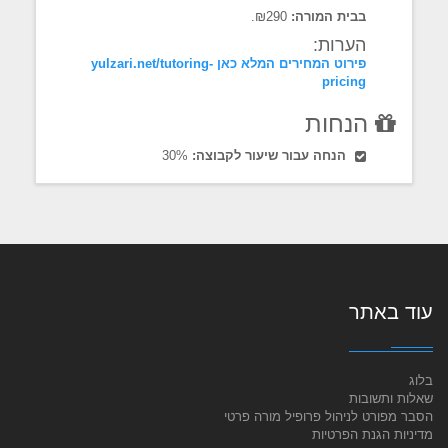
בבית המורה:
₪290.
הערות:
פירוט המחירים המלא כאן yulzari.net/tutoring-
pricing
הנחות
הנחה עבור שיעור לקבוצה:
30%
עוד באתר
בלוג
שאלות ותשובות
הסבר מפורט לניהול פרופיל מורה פרטי
מדיניות הגנת הפרטיות