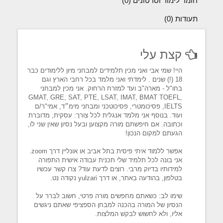
חומר לימוד וסרטונים (0)
תעודות (0)
קצת עלי
היי! שמי אבי ואני מכין תלמידים למבחני מיון ללימודים כבר
18 (!) שנים . לימדתי ואני מלמד בכל רחבי הארץ וגם
בחו"ל - מארה"ב ועד למזרח הרחוק. אני מכין למבחני
GMAT, GRE, SAT, PTE, LSAT, IMAT, BMAT TOEFL,
IELTS, פסיכומטרי, פסיכוטכני ומבחני מימ״ד, אמי"ר/ם
ועוד. בנוסף אני מלמד אנגלית לכל צורך: עסקית, מדוברת
וכתובה. אם חיפשתם מורה מקצוען ובעל נסיון שאין שני לו,
הגעתם למקום הנכון!
אפשר ללמוד איתי פיסית בתל אביב או אונליין דרך zoom.
אני בונה לכל תלמיד שלי תכנית עבודה אישית התפורה
למידותיו בדיוק מרבי. רוצים לדעת עוד? צרו קשר עכשיו
בטלפון, בהודעה באתר, או דרך yulzari נקודה נט.
שימו לב: כשאתם מחפשים מורה פרטי, חשוב לברר על
הנסיון של המורה בהכנה למבחן הספציפי שאתם ניגשים
אליו, ולא לחשוש לבקש המלצות.