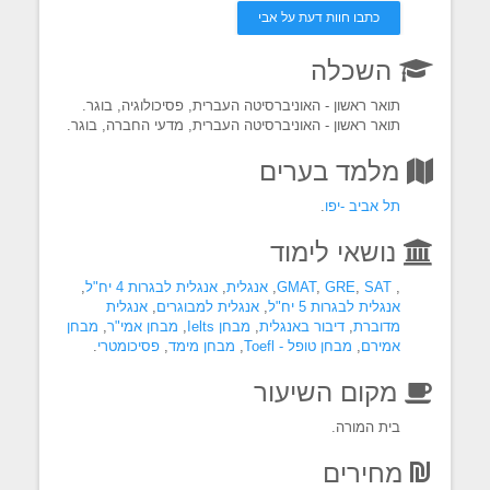
כתבו חוות דעת על אבי
השכלה
תואר ראשון - האוניברסיטה העברית, פסיכולוגיה, בוגר.
תואר ראשון - האוניברסיטה העברית, מדעי החברה, בוגר.
מלמד בערים
תל אביב -יפו
.
נושאי לימוד
,
SAT
,
GRE
,
GMAT
,
אנגלית
,
אנגלית לבגרות 4 יח"ל
,
אנגלית לבגרות 5 יח"ל
,
אנגלית למבוגרים
,
אנגלית
מדוברת
,
דיבור באנגלית
,
מבחן Ielts
,
מבחן אמי"ר
,
מבחן
אמירם
,
מבחן טופל - Toefl
,
מבחן מימד
,
פסיכומטרי
.
מקום השיעור
בית המורה.
מחירים