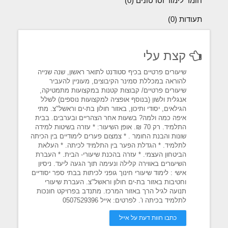
חומר לימוד וסרטונים (0)
תעודות (0)
קצת עלי
שיעורים פרטיים בכיף סטודנט לתואר ראשון, שנה שנייה
להוראה במכללת סמינר הקיבוצים, מעוניין להעביר
שיעורים פרטיים/ קבוצות קטנות במקצועות מתמטיקה,
אנגלית ולשון (בנוסף אופציה למקצועות נוספים) לשלל
הגילאים, יסודי ותיכון, באזור חולון בת-ים וראשל"צ. מתי
איפה כמה ולמה? בשעות אחר הצהריים ובערבים. בבית
התלמיד. רק 70 ₪. אופן השיעור: * עזרה בשיטות למידה
שונות והבנת החומר . * צמצום פערים לימודיים בין הכיתה
לתלמיד. * הגדלת הפער בין התלמיד לכיתה. * העלאת
הביטחון העצמי. * עזרה בהכנת שיעורי- הבית. * העברת
השיעורים באווירה קלילה ונעימה תוך הגעה ליעד. ניסיון
אישי : לימוד שיעורי חינוך גופני לכיתות בבתי ספר יסודיים
וחטיבות באזור בת-ים חולון וראשל"צ. העברת שיעורי
תנועה לגיל הרך באזור המרכז. מתנדב בפרויקט חונכות
לתלמיד בכיתה ו'. לפרטים: אייל 0507529396
כתבו חוות דעת על אייל