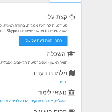
קצת עלי
סטודנטית להוראת אנגלית. בחורה רצינית, סב
אטרקטיביים :) אפשרי שיעורים בSkype ובתוכנות דומות.
כתבו חוות דעת על שלי
השכלה
תואר ראשון - אוניברסיטת תל-אביב, אנגלית,
מלמדת בערים
נתניה
.
נושאי לימוד
,
אנגלית
,
אנגלית עסקית
,
הכנה לכיתה א בחש
מקום השיעור