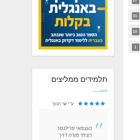
27
31
10
1
תלמידים ממליצים
ור
ע"י שי הנוך
כעצמאי פרילנסר
ורד מל
רבה
רציתי מורה דרך
בני אנ