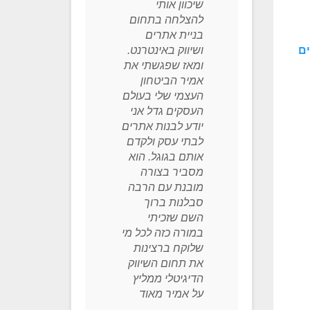
שיכוון אותי
לכיתה 
להצלחה בתחום
התחבר 
יע
בניית אתרים
מלמדת
מנת
ים
ושיווק באינטרנט.
שמותאם
ומאז שפגשתי את
המון ס
אמיר הביטחון
מאוד נ
העצמי שלי בעולם
לשיעור
תי
העסקים גדל אני
ואפילו
.
יודע לבנות אתרים
שהוא ל
לבתי עסק ולקדם
הוא מר
אותם בגוגל. הוא
ממש ה
מסביר בצורה
רואים 
מובנת עם הרבה
ובציוני
סעדון
סבלנות ברוך
עדינה ו
השם שזכיתי
לתקשר 
במורה כזה לכל מי
שלוקח ברצינות
את תחום השיווק
הדיגיטלי ממליץ
על אמיר מאוד