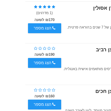
אסולין
(1 מדרגים)
₪170 לשעה
בוגרת תואר ראשון בכימיה ובביולוגיה, סטודנטית לרפואה, ותק של 7 שנים בהוראה פרטית.
הצג מספר
 רביב
₪190 לשעה
הצג מספר
רסים מותאמים אישית באנגלית.
ן חכים
₪160 לשעה
הצג מספר
ון ושני בחינוך מיוחד, ליווי לאורך השנה