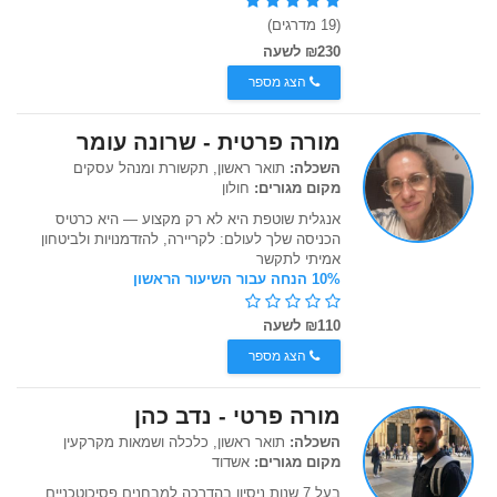
(19 מדרגים)
₪230 לשעה
הצג מספר
מורה פרטית - שרונה עומר
השכלה:
תואר ראשון, תקשורת ומנהל עסקים
מקום מגורים:
חולון
אנגלית שוטפת היא לא רק מקצוע — היא כרטיס
הכניסה שלך לעולם: לקריירה, להזדמנויות ולביטחון
אמיתי לתקשר
10% הנחה עבור השיעור הראשון
₪110 לשעה
הצג מספר
מורה פרטי - נדב כהן
השכלה:
תואר ראשון, כלכלה ושמאות מקרקעין
מקום מגורים:
אשדוד
בעל 7 שנות ניסיון בהדרכה למבחנים פסיכוטכניים