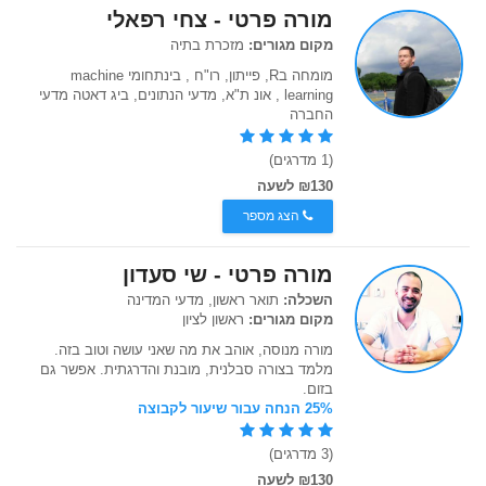
מורה פרטי - צחי רפאלי
מקום מגורים:
מזכרת בתיה
מומחה בR, פייתון, רו"ח , בינתחומי machine
learning , אונ ת"א, מדעי הנתונים, ביג דאטה מדעי
החברה
(1 מדרגים)
₪130 לשעה
הצג מספר
מורה פרטי - שי סעדון
השכלה:
תואר ראשון, מדעי המדינה
מקום מגורים:
ראשון לציון
מורה מנוסה, אוהב את מה שאני עושה וטוב בזה.
מלמד בצורה סבלנית, מובנת והדרגתית. אפשר גם
בזום.
25% הנחה עבור שיעור לקבוצה
(3 מדרגים)
₪130 לשעה