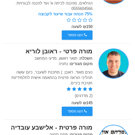
הגילאים, מהכנה לכיתה א' ועד להכנה לבגרויות.
0555604566
75% הנחה עבור שיעור לקבוצה
₪150 לשעה
הצג מספר
מורה פרטי - ראובן לוריא
השכלה:
תואר ראשון, מדעי המחשב
מקום מגורים:
נתניה
נעים מאוד, ראובן :) מתכנת לשעבר, כיום עושה
תהליכי הוראה פרטית בהתאמה אישית לתלמידי/ות
חטיבת ביניים.
(2 מדרגים)
₪145 לשעה
הצג מספר
מורה פרטית - אלישבע עובדיה
מקום מגורים:
פתח תקווה