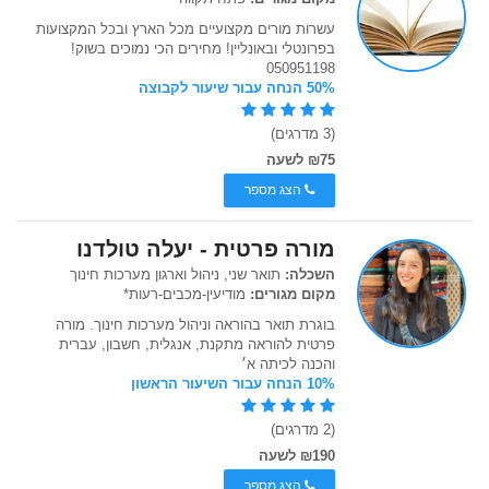
עשרות מורים מקצועיים מכל הארץ ובכל המקצועות
בפרונטלי ובאונליין! מחירים הכי נמוכים בשוק!
050951198
50% הנחה עבור שיעור לקבוצה
(3 מדרגים)
₪75 לשעה
הצג מספר
מורה פרטית - יעלה טולדנו
השכלה:
תואר שני, ניהול וארגון מערכות חינוך
מקום מגורים:
מודיעין-מכבים-רעות*
בוגרת תואר בהוראה וניהול מערכות חינוך. מורה
פרטית להוראה מתקנת, אנגלית, חשבון, עברית
והכנה לכיתה א׳
10% הנחה עבור השיעור הראשון
(2 מדרגים)
₪190 לשעה
הצג מספר