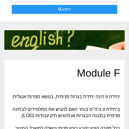
חיפוש
Module F​
יחידה זו הינה יחידת בגרות פנימית, בנושא ספרות אנגלית.
ביחידה זו ביה"ס בוחר האם להגיש את התלמידים לבחינה
פנימית במבנה הבגרות או להגיש תיק עבודות (LOGׂׂׂ).
בכל מקרה הציון ייקבע כציון פנימי ויישלח למשרד החינוך