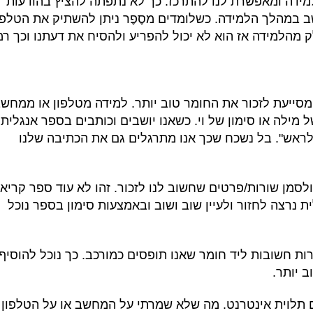
מידה ומאפשרת לנו להתרכז. כך לא נתפתה להציץ בהודעות
ב במהלך הלמידה. כשלומדים מסֶפֶר ניתן להשתיק את הטלפו
ק מהלמידה אז הוא לא יכול להפריע ולהסיח את דעתנו וכך ר
 מסייעת לזכור את החומר טוב יותר. למידה מטלפון או ממחש
מילה או סימון של וי. כשאנו יושבים וכותבים בספר אנגלית 
 לראש". בל נשכח שכך אנו מתרגלים גם את הכתיבה שלנו
לסמן שורות/פרטים שחשוב לנו לזכור. זהו לא עוד ספר קריאה
 נרצה לחזור ולעיין שוב ושוב ובאמצעות סימון בספר נוכל
ות חשובות ליד חומר שאנו תופסים כמורכב. כך נוכל להוסיף
ב יותר.
ם תלוית אינטרנט. מה שלא שמרתי על המחשב או על הטלפון