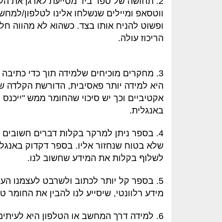
2. תחושה של ספר ביד מסייעת לארגן את הל
ווטסאפ ומיילים שנשלחו אלינו לטלפון/למחש
ופשוט להניח אותו בצד. כשהוא לא מהווה חל
הריכוז עולה.
3. מחקרים מוכיחים שלמידה תוך כדי כתיבה
היא למידה יותר פאסיבית, הדורשת הקלדה של 
אקטיביים וכך יש סיכוי שהחומר ממש "ייכנס
באנגלית.
4. בספר ניתן למרקר בקלות דברים חשובים ו
שלא בטוח שנחזור אליו. בספר דקדוק באנגלית
לשלוף בקלות את המידע שחשוב לנו.
5. בספר קל יותר לכתוב ולשרבט לעצמנו הער
מידע רלוונטי, שיסייע לנו להבין את החומר טו
6. למידה דרך המחשב או הטלפון היא לעיתי