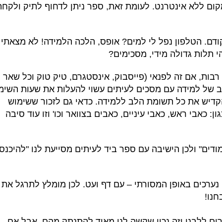
קום ללא אינטרנט. לעומת זאת, ספר ניתן לדחוף לתיק ולקחת
קודם. הטלפון נפל לי למים? אופס, הלכה הלמידה! לא מצאתי
י תלות גדולה מידי, מסכימים?
ך רבות, אם זה לפנאי (פייסבוק, אינסטגרם, טיק טוק וכל שאר
וב של למידה עם מסכים לעיתים עשוי להעלות את שעות השימ
קדיש את כל תשומת הלב ללמידה. כדאי גם לזכור ששימוש
: כאבי ראש, כאבי עיניים, כאבים בצוואר וכו' וזו עוד סיבה
מודים" ולכן הישיבה עם ספר ביד לעיתים מסייעת לנו "להיכנס
ן נערכים באופן המסורתי – עם דף ועט. לכן מומלץ לתרגל את
חנו!
קרים ללבנו וזה נכון שקשה לנו מאוד להתנתק מהם, אבל אם